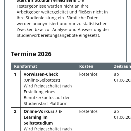
Start ins Studium erleichtern!
Die
Testergebnisse werden nicht an Ihre
Arbeitgeber weitergeleitet und fließen nicht in
Ihre Studienleistung ein. Sämtliche Daten
werden anonymisiert und nur zu statistischen
Zwecken bzw. zur Analyse und Auswertung der
Studienvorbereitungsangebote eingesetzt.
Termine 2026
Kursformat
Kosten
Zeitrau
1
Vorwissen-Check
kostenlos
ab
(Online-Selbsttest)
01.06.20
Wird freigeschaltet nach
Erstellung eines
Benutzerkontos auf der
Studienstart-Plattform
2
Online-Vorkurs / E-
kostenlos
ab
Learning im
01.06.20
Selbststudium
Wird freigeschaltet nach